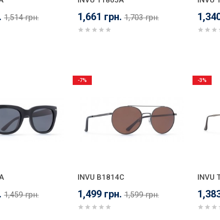
A
INVU T1805A
INVU 
.
1,661 грн.
1,340
1,514 грн.
1,703 грн.
-7%
-3%
A
INVU B1814C
INVU 
.
1,499 грн.
1,383
1,459 грн.
1,599 грн.