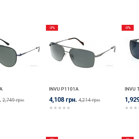
-3%
-3%
A
INVU P1101A
INVU 
.
4,108 грн.
1,929
2,749 грн.
4,214 грн.