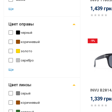
INVU T1803
1,439 грн
Ще
Цвет оправы
черный
-9%
коричневый
золото
серебро
Ще
Цвет линзы
INVU B2814
серый
1,339 грн
коричневый
зеленый