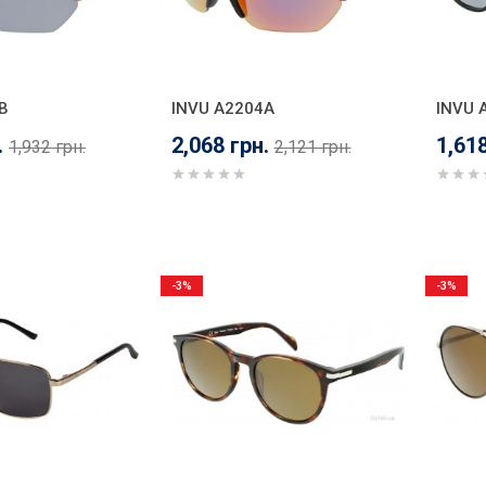
B
INVU A2204A
INVU 
.
2,068 грн.
1,618
1,932 грн.
2,121 грн.
-3%
-3%