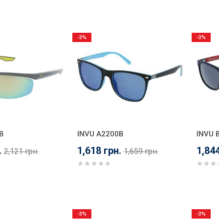
-3%
-3%
B
INVU A2200B
INVU 
.
1,618 грн.
1,844
2,121 грн.
1,659 грн.
-3%
-3%