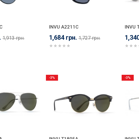
C
INVU A2211C
INVU 
.
1,684 грн.
1,340
1,913 грн.
1,727 грн.
-3%
-3%