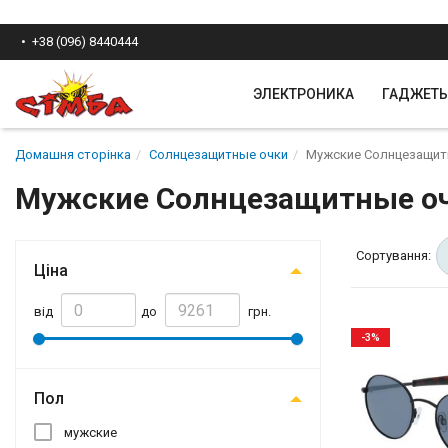
+38 (096) 8440444
ЭЛЕКТРОНИКА
ГАДЖЕТ
Домашня сторінка
Солнцезащитные очки
Мужские Солнцезащитн
Мужские Солнцезащитные очк
Сортування:
Ціна
від
до
грн.
-3%
Пол
мужские