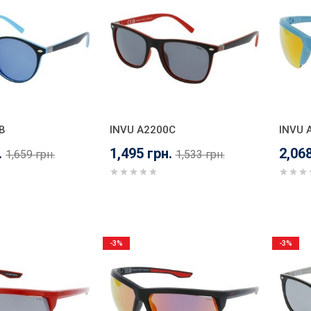
B
INVU A2200C
INVU 
.
1,495 грн.
2,068
1,659 грн.
1,533 грн.
-3%
-3%