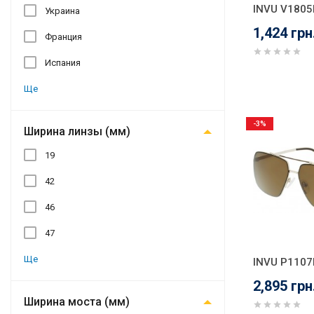
INVU V1805
Украина
1,424 грн
Франция
Испания
Ще
-3%
Ширина линзы (мм)
19
42
46
47
Ще
INVU P1107
2,895 грн
Ширина моста (мм)