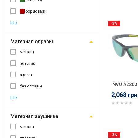
бордовый
Ще
-3%
Материал оправы
металл
пластик
ацетат
INVU A2203
без оправы
2,068 грн
Ще
Материал заушника
металл
-3%