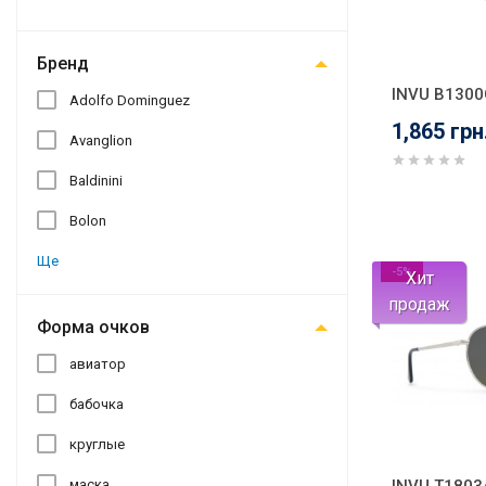
Бренд
INVU B1300
Adolfo Dominguez
1,865 грн
Avanglion
Baldinini
Bolon
Ще
-5%
Хит
продаж
Форма очков
авиатор
бабочка
круглые
маска