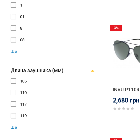
1
01
8
-3%
08
Ще
Длина заушника (мм)
105
INVU P1104
110
2,680 грн
117
119
Ще