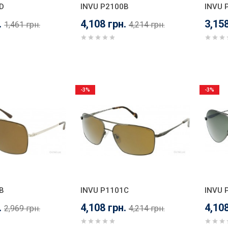
D
INVU P2100B
INVU 
.
4,108 грн.
3,158
1,461 грн.
4,214 грн.
-3%
-3%
B
INVU P1101C
INVU 
.
4,108 грн.
4,108
2,969 грн.
4,214 грн.