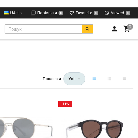
UAH
Порівняти
Favourite
Viewed
0
0
0
Показати:
Усі
-11%