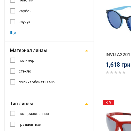
пластик
карбон
каучук
Ще
Материал линзы
INVU A2201
полимер
1,618 грн
стекло
поликарбонат CR-39
-3%
Тип линзы
поляризованная
градиентная