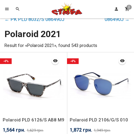
← PK PLD 8032/S 086490J
086490J →
Polaroid 2021
Result for «Polaroid 2021», found 543 products
-4%
-4%
Polaroid PLD 6126/S AB8 M9
Polaroid PLD 2106/G/S 010
5X
1,564 грн.
1,872 грн.
1,629 грн.
1,949 грн.