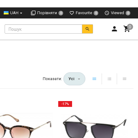
UAH
Порівняти
Favourite
Viewed
0
0
0
Показати:
Усі
-17%