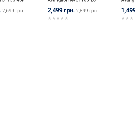
AVS1155 40P
Avanglion AVS1165 26
Avang
.
2,499 грн.
1,499
2,699 грн.
2,899 грн.