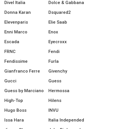
Divel Italia
Dolce & Gabbana
Donna Karan
Dsquared2
Elevenparis
Elie Saab
Enni Marco
Enox
Escada
Eyecroxx
FRNC
Fendi
Fendissime
Furla
Gianfranco Ferre
Givenchy
Gucci
Guess
Guess by Marciano
Hermossa
High-Top
Hilens
Hugo Boss
INVU
Issa Hara
Italia Independed