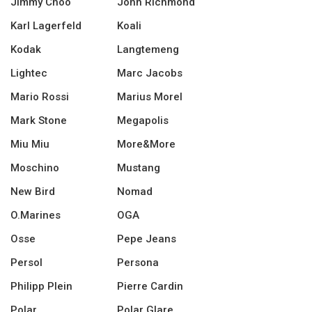
Jimmy Choo
John Richmond
Karl Lagerfeld
Koali
Kodak
Langtemeng
Lightec
Marc Jacobs
Mario Rossi
Marius Morel
Mark Stone
Megapolis
Miu Miu
More&More
Moschino
Mustang
New Bird
Nomad
O.Marines
OGA
Osse
Pepe Jeans
Persol
Persona
Philipp Plein
Pierre Cardin
Polar
Polar Glare