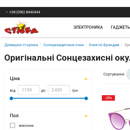
+38 (096) 8440444
ЭЛЕКТРОНИКА
ГАДЖЕТ
Домашня сторінка
Солнцезащитные очки
Очки по Брендам
Ор
Оригінальні Сонцезахисні оку
Сортування:
Ціна
від
до
грн.
-25%
Пол
женские