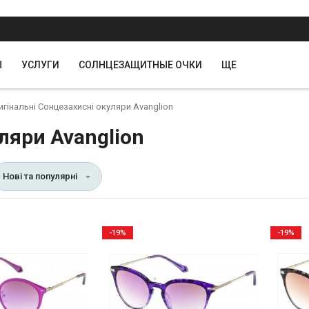
Ы
УСЛУГИ
СОЛНЦЕЗАЩИТНЫЕ ОЧКИ
ЩЕ
игінальні Сонцезахисні окуляри Avanglion
ляри Avanglion
Нові та популярні
-19%
-19%