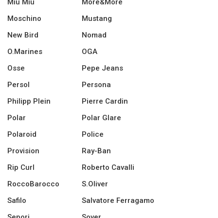
Miu Miu
More&More
Moschino
Mustang
New Bird
Nomad
O.Marines
OGA
Osse
Pepe Jeans
Persol
Persona
Philipp Plein
Pierre Cardin
Polar
Polar Glare
Polaroid
Police
Provision
Ray-Ban
Rip Curl
Roberto Cavalli
RoccoBarocco
S.Oliver
Safilo
Salvatore Ferragamo
Sepori
Sover