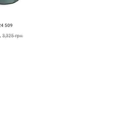
24 509
.
3,325 грн.