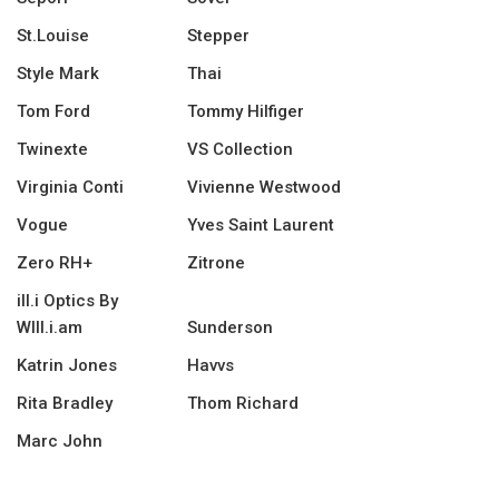
St.Louise
Stepper
Style Mark
Thai
Tom Ford
Tommy Hilfiger
Twinexte
VS Collection
Virginia Conti
Vivienne Westwood
Vogue
Yves Saint Laurent
Zero RH+
Zitrone
ill.i Optics By
WIll.i.am
Sunderson
Katrin Jones
Havvs
Rita Bradley
Thom Richard
Marc John