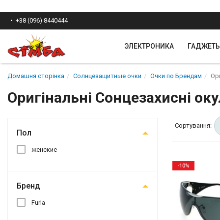
+38 (096) 8440444
ЭЛЕКТРОНИКА
ГАДЖЕТ
Домашня сторінка
Солнцезащитные очки
Очки по Брендам
Ори
Оригінальні Сонцезахисні оку
Сортування:
Пол
женские
-10%
Бренд
Furla