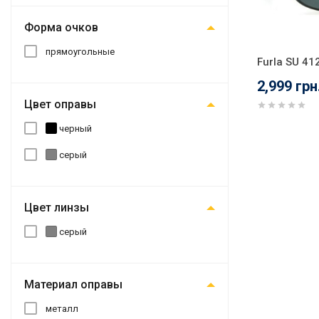
Форма очков
прямоугольные
Furla SU 41
2,999 грн
Цвет оправы
черный
серый
Цвет линзы
серый
Материал оправы
металл