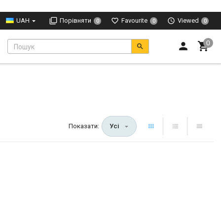
UAH
Порівняти
Favourite
Viewed
0
0
0
Показати:
Усі