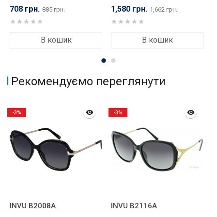
708 грн.
1,580 грн.
9
885 грн.
1,662 грн.
В кошик
В кошик
Рекомендуємо переглянути
-3%
-3%
INVU B2008A
INVU B2116A
I