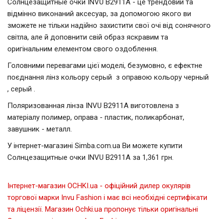
Солнцезащитные очки INVU B2911A - це трендовий та
відмінно виконаний аксесуар, за допомогою якого ви
зможете не тільки надійно захистити свої очі від сонячного
світла, але й доповнити свій образ яскравим та
оригінальним елементом свого оздоблення.
Головними перевагами цієї моделі, безумовно, є ефектне
поєднання лінз кольору серый з оправою кольору черный
, cерый .
Поляризованная лінза INVU B2911A виготовлена з
матеріалу полимер, оправа - пластик, поликарбонат,
завушник - металл.
У інтернет-магазині Simba.com.ua Ви можете купити
Солнцезащитные очки INVU B2911A за 1,361 грн.
Інтернет-магазин OCHKI.ua - офіційний дилер окулярів
торгової марки Invu Fashion і має всі необхідні сертифікати
та ліцензії. Магазин Ochki.ua пропонує тільки оригінальні