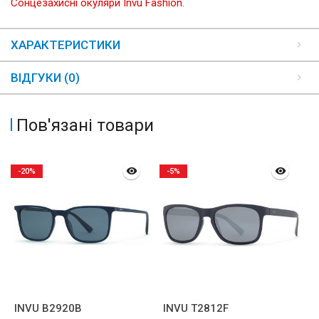
Сонцезахисні окуляри Invu Fashion.
ХАРАКТЕРИСТИКИ
ВІДГУКИ (0)
Пов'язані товари
-20%
-5%
INVU B2920B
INVU T2812F
I